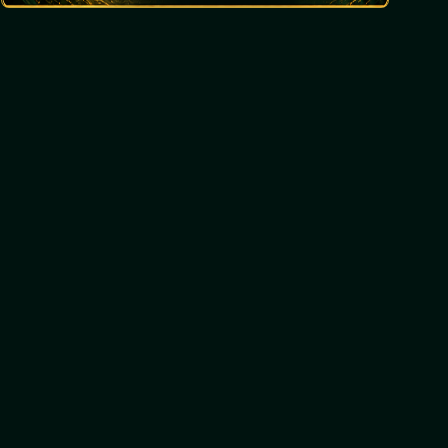
平台核心优势
九游娱乐官网 · 为赛季全程提供可靠支
持
长期稳定运行
长期防护
九游娱乐官网通过容量规划与监
持续强化加密与风
控告警保障长期稳定，赛季中后
异常访问及时处置
段依然保持顺畅；让九游娱乐官
官网用户提供稳定
网用户随时回访查赛程、看榜单
保护，适合长期
都更放心。